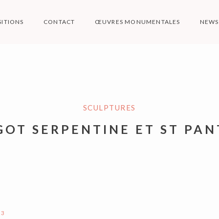
SITIONS
CONTACT
ŒUVRES MONUMENTALES
NEWS
ARPA SCULPTUR
SCULPTURES
Art de presqu'ile
OT SERPENTINE ET ST PA
23