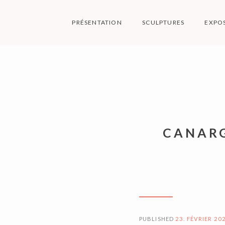
Skip
to
PRÉSENTATION
SCULPTURES
EXPO
content
M
CANARG
PUBLISHED
23. FÉVRIER 20