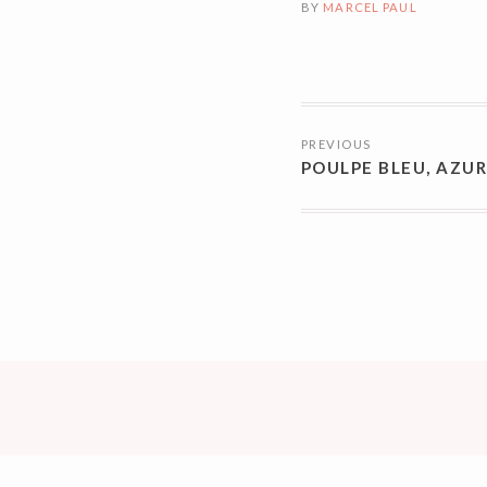
BY
MARCEL PAUL
NAVIGATI
PREVIOUS
DES
POULPE BLEU, AZUR
ARTICLES