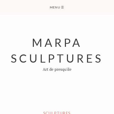
Skip
MENU
☰
to
content
MARPA
SCULPTURES
Art de presqu'ile
SCULPTURES