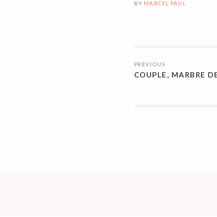
BY
MARCEL PAUL
NAVIGATI
PREVIOUS
DES
COUPLE, MARBRE D
ARTICLES