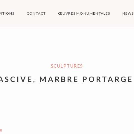
SITIONS
CONTACT
ŒUVRES MONUMENTALES
NEWS
ARPA SCULPTUR
SCULPTURES
Art de presqu'ile
ASCIVE, MARBRE PORTARGE
18