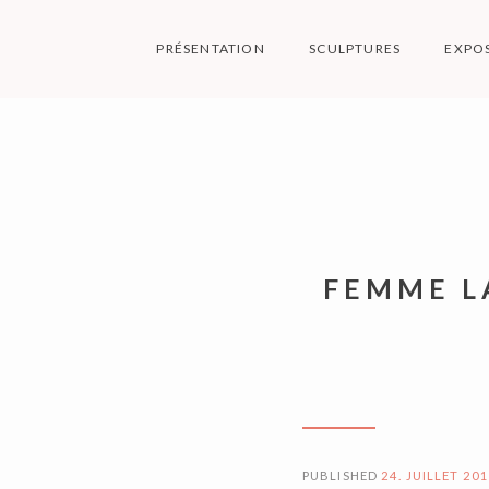
Skip
to
PRÉSENTATION
SCULPTURES
EXPO
content
M
FEMME L
PUBLISHED
24. JUILLET 20