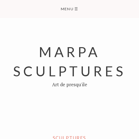
Skip
MENU
☰
to
content
MARPA
SCULPTURES
Art de presqu'ile
SCULPTURES