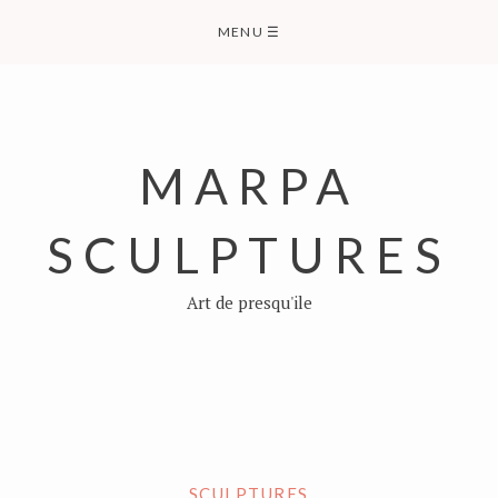
Skip
MENU
☰
to
content
MARPA
SCULPTURES
Art de presqu'ile
SCULPTURES