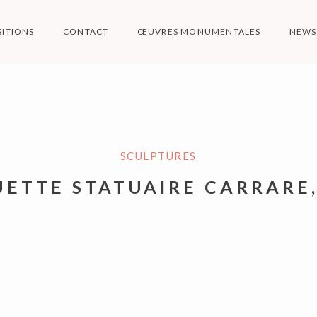
SITIONS
CONTACT
ŒUVRES MONUMENTALES
NEWS
ARPA SCULPTUR
SCULPTURES
Art de presqu'ile
UETTE STATUAIRE CARRARE,
9