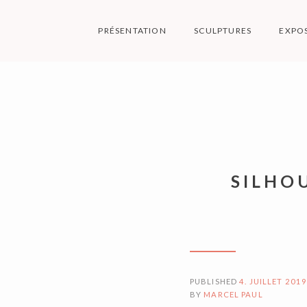
Skip
to
PRÉSENTATION
SCULPTURES
EXPO
content
M
SILHO
PUBLISHED
4. JUILLET 201
BY
MARCEL PAUL