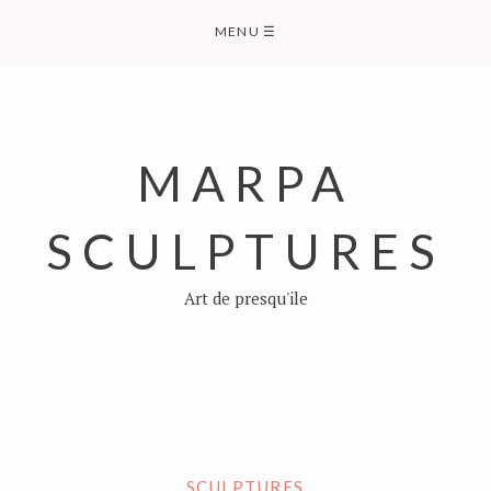
Skip
MENU
☰
to
content
MARPA
SCULPTURES
Art de presqu'ile
SCULPTURES