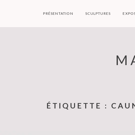
Skip
to
PRÉSENTATION
SCULPTURES
EXPO
content
M
ÉTIQUETTE :
CAU