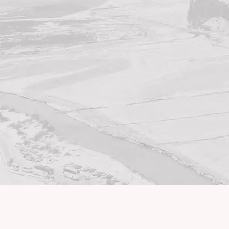
SCULPTURES
MEXICOTROLL,
MARBRES DE TRETS,
ROUGE DE CAUNES,
PORTOR D’ITALIE ET
SERPENTINITE,
HAUTEUR 53 CM