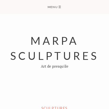
Skip
MENU
☰
to
content
MARPA
SCULPTURES
Art de presqu'ile
SCULPTURES