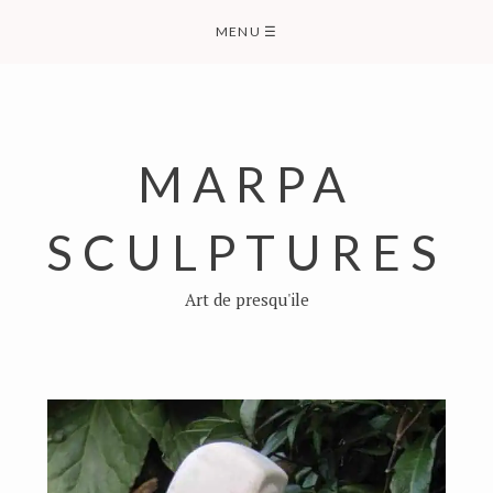
Skip
MENU
☰
to
content
MARPA
SCULPTURES
Art de presqu'ile