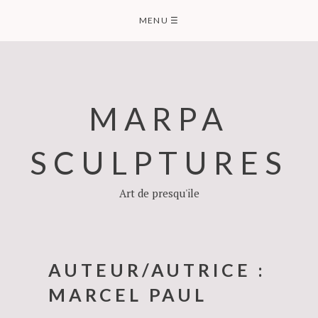
Skip
MENU
☰
to
content
MARPA
SCULPTURES
Art de presqu'ile
AUTEUR/AUTRICE :
MARCEL PAUL