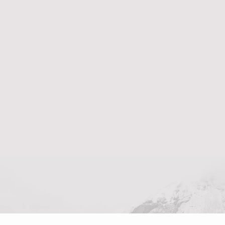
LA FAMILLE,
MARBRE DE
CALACATA 40 CM
SCULPTURES
HOMME DEBOUT,
MARBRE DES
PYRÉNÉES 50 CM